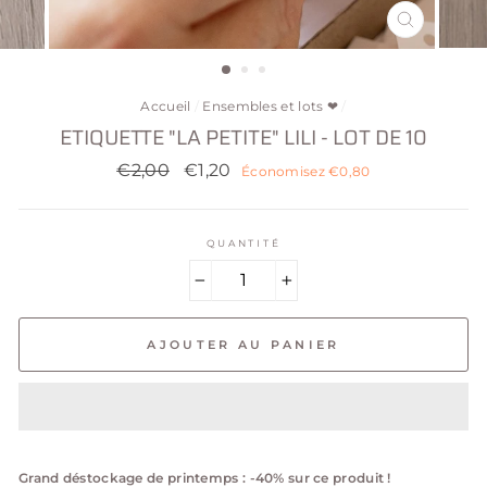
FERMER
(ESC)
Accueil
/
Ensembles et lots ❤
/
ETIQUETTE "LA PETITE" LILI - LOT DE 10
Prix
€2,00
Prix
€1,20
Économisez €0,80
réduit
QUANTITÉ
−
+
AJOUTER AU PANIER
Grand déstockage de printemps : -40% sur ce produit !