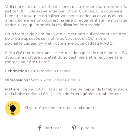
Voilà notre étiquette Lili petit format, autrement surnommée "la
petite" LILI ! Elle est vendue par lot de 10 unités. Elle vous sera
bien utile pour personnaliser vos petits cadeaux et vous éviter
ainsi d'écrire le nom du destinataire directement sur l'emballage
cadeau... ce qui rendrait la réutilisation impossible ! ;)
D'un format de 2 cm par 5 cm elle est particulièrement adaptée
pour être apposée sur notre
boîte cadeau LO
U, notre
pochette cadeau SAM
et notre
enveloppe cadeau MAUD
.
Elle a été fabriquée dans les chutes de papier de notre boîte LEA,
avec de la matière qui était donc destinée à être recyclée sans
même avoir été utilisée !
Fabrication :
100% made in France
Dimensions :
5
cm x 2cm - Vendue par 10
Matière
: papier 300g (issu des chutes de papier de la fabrication
de la
boîte cadeau LEA
! ) - issu de forêts gérées durablement
Si vous êtes une entreprise :
cliquez ici
.
Partager
Épingler
Partager
Épingler
sur
sur